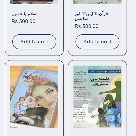
قرآن،اہل بیتؑ اور
سلام یا حسین
سائنس
Regular
Rs.500.00
Regular
Rs.500.00
price
price
Add to cart
Add to cart