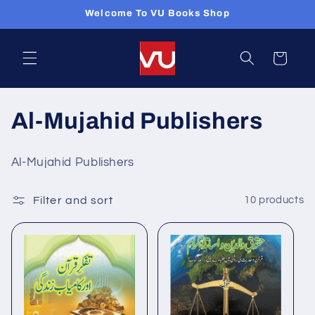
Skip to
Welcome To VU Books Shop
content
Cart
C
Al-Mujahid Publishers
o
Al-Mujahid Publishers
l
Filter and sort
10 products
l
e
c
t