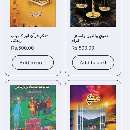
i
o
n
حقوقِ والدین واساتزہ
تفکرِ قرآن اور کامیاب
:
کرام
زندکی
Regular
Rs.500.00
Regular
Rs.500.00
price
price
Add to cart
Add to cart